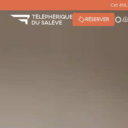
Panneau de gestion des cookies
Cet été,
Mété
W
RÉSERVER