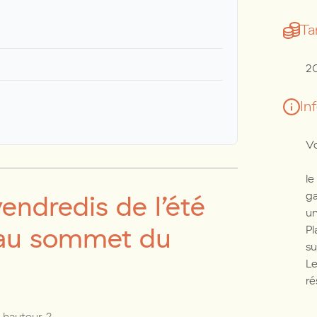
Tar
2
In
Vo
le
ga
endredis de l’été
un
 au sommet du
Pl
su
Le
ré
a hauteur ?