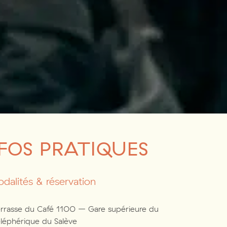
FOS PRATIQUES
dalités & réservation
rrasse du Café 1100 – Gare supérieure du
léphérique du Salève