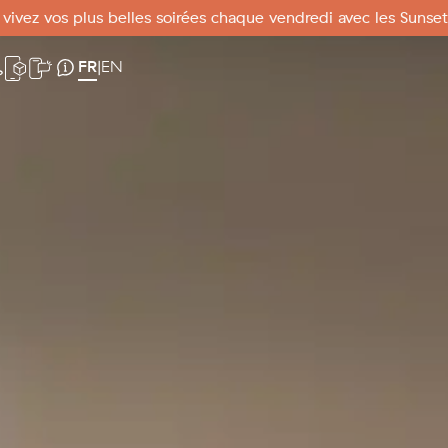
 vivez vos plus belles soirées chaque vendredi avec les Sunset
o
ebcam
Application mobile
SMS Mode
Infos pratiques
FR
EN
|