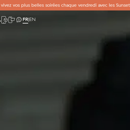
 vivez vos plus belles soirées chaque vendredi avec les Sunset
o
ebcam
Application mobile
SMS Mode
Infos pratiques
FR
EN
|