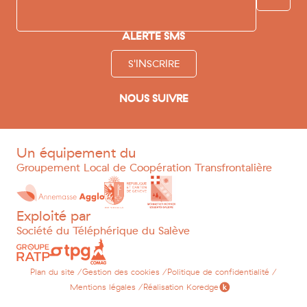
ALERTE SMS
S'INSCRIRE
NOUS SUIVRE
facebook
instagram
youtube
linkedin
tripadvisor
Un équipement du
Groupement Local de Coopération Transfrontalière
Exploité par
Société du Téléphérique du Salève
Plan du site /
Gestion des cookies /
Politique de confidentialité /
Mentions légales /
Réalisation Koredge