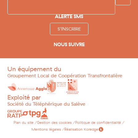
ALERTE SMS
S'INSCRIRE
NOUS SUIVRE
facebook
instagram
youtube
linkedin
tripadvisor
Un équipement du
Groupement Local de Coopération Transfrontalière
Exploité par
Société du Téléphérique du Salève
Plan du site /
Gestion des cookies /
Politique de confidentialité /
Mentions légales /
Réalisation Koredge