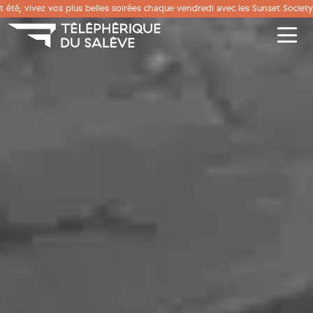
Panneau de gestion des cookies
 été, vivez vos plus belles soirées chaque vendredi avec les Sunset Society.
Men